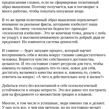
предписаниям сложно, если не сформирован позитивный
образ мышления. Поэтому получается, как в поговорке: я
много работаю, чтобы покупать ненужные вещи.
В то же время позитивный образ мышления переключает
внимание на реальные факты, которыми изобилует наша
жизнь. На смену «психологии бедности» приходит
«психология изобилия». Это не конечная точка, деньги с неба
не упадут, и высокооплачиваемую должность добрый дядя не
предложит. Но изменится система ценностей.
И главное — будет запущен процесс, который научит
воспринимать себя и жизнь вокруг глазами самодостаточного
человека. Вернется чувство собственного достоинства,
цельности. И это состояние станет ресурсом для того, чтобы
наконец-то начать создавать что-то свое, новое для себя,
достигать желаемого качества жизни и, наконец-то, суметь
ответить на вопрос: «А чего я действительно хочу в жизни?»
Добиться этого без воспитанной в себе психологической
устойчивости и опоры непросто. Это все равно что построить
дом на фундаменте со множеством трещин и изъянов.
Многие, в том числе и успешные, люди именно так и делают.
У них есть все, о чем они мечтали, но их постоянно мучает