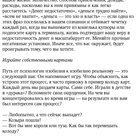
расходы, насколько вы к ним привязаны и как легко
расстаетесь. «Денег недостаточно», «деньги трудно найти»,
«всем не хватит», «деньги — это зло и власть» — если одна из
этих фраз поселилась в вашем сознании и отбивает чечетку
каждый раз, когда вы вынимаете из кошелька купюры или
подносите карту к терминалу, жизнь подтвердит вашу веру в
недостаточность денег и масштабирует ее. Меняйте прочные
негативные установки. Иначе все, что вас окружает, будет
проигрывать тому, чего вы хотите.
Играйте собственными картами
Путь от психологии изобилия к изобилию реальному — это
следующий шаг. Он напоминает игру. Чтобы объяснить, как
устроен этот процесс, я часто привожу в пример колоду карт.
Каждый день мы раздаем карты. Сами себе. Играли в детстве
в «дурака»? Вспомните свои ощущения. На чем вы
концентрировались во время игры — на результате или вам
был интересен сам процесс?
— Любопытно, а что сейчас выпадет?
— Козыри пошли!
— Вот бы мне короля или туза. Как бы так перемешать
колоду?