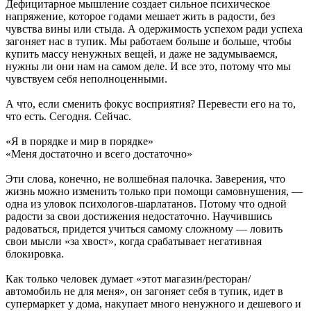
Дефицитарное мышление создает сильное психическое
напряжение, которое годами мешает жить в радости, без
чувства вины или стыда. А одержимость успехом ради успеха
загоняет нас в тупик. Мы работаем больше и больше, чтобы
купить массу ненужных вещей, и даже не задумываемся,
нужны ли они нам на самом деле. И все это, потому что мы
чувствуем себя неполноценными.
А что, если сменить фокус восприятия? Перевести его на то,
что есть. Сегодня. Сейчас.
«Я в порядке и мир в порядке»
«Меня достаточно и всего достаточно»
Эти слова, конечно, не волшебная палочка. Заверения, что
жизнь можно изменить только при помощи самовнушения, —
одна из уловок психологов-шарлатанов. Потому что одной
радости за свои достижения недостаточно. Научившись
радоваться, придется учиться самому сложному — ловить
свои мысли «за хвост», когда срабатывает негативная
блокировка.
Как только человек думает «этот магазин/ресторан/
автомобиль не для меня», он загоняет себя в тупик, идет в
супермаркет у дома, накупает много ненужного и дешевого и