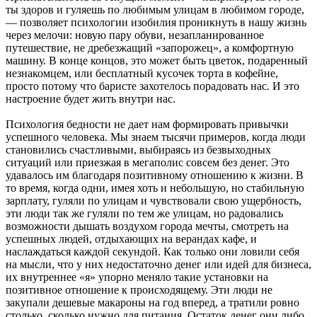
ты здоров и гуляешь по любимым улицам в любимом городе,
— позволяет психологии изобилия проникнуть в нашу жизнь
через мелочи: новую пару обуви, незапланированное
путешествие, не дребезжащий «запорожец», а комфортную
машину. В конце концов, это может быть цветок, подаренный
незнакомцем, или бесплатный кусочек торта в кофейне,
просто потому что баристе захотелось порадовать нас. И это
настроение будет жить внутри нас.
Психология бедности не дает нам формировать привычки
успешного человека. Мы знаем тысячи примеров, когда люди
становились счастливыми, выбираясь из безвыходных
ситуаций или приезжая в мегаполис совсем без денег. Это
удавалось им благодаря позитивному отношению к жизни. В
то время, когда одни, имея хоть и небольшую, но стабильную
зарплату, гуляли по улицам и чувствовали свою ущербность,
эти люди так же гуляли по тем же улицам, но радовались
возможности дышать воздухом города мечты, смотреть на
успешных людей, отдыхающих на верандах кафе, и
наслаждаться каждой секундой. Как только они ловили себя
на мысли, что у них недостаточно денег или идей для бизнеса,
их внутреннее «я» упорно меняло такие установки на
позитивное отношение к происходящему. Эти люди не
закупали дешевые макароны на год вперед, а тратили ровно
столько, сколько нужно для питания. Остаток денег они либо