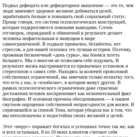
Подвал дефицита или дефицитарное мышление — это то, чем
люди заменяют здоровое желание добиваться целей,
зарабатывать больше и повышать свой социальный статус.
Проще говоря, это система психологических конструкций,
которые подкрепляются ложными выводами. Сотни
отговорок, оправданий и обвинений в результате делают
человека инфантильным и живущим в мире
самоограничений. В подвале привычно, беззаботно, нет
стрессов, а для нашей психики это лучшая история. Поэтому,
проживая бесконечный «день сурка», мы боимся хотеть
большего. Мы о многом не позволяем себе подумать. В
результате жизнь выстраивается из привычных установок и
стереотипов о самих себе. Находясь за колючей проволокой
собственных ограничений, мы замечаем только нехватку того,
что есть у нас, и «изобилие», в котором живут другие. В
рамках психологического ограничения даже серьезные
достижения человек воспринимает как незначительный факт
биографии. И основная причина обесценивания — в нашем
смутном ощущении собственной непригодности для жизни. В
спрятавшейся за спиной Тени, которая убедила нас в том, что
мы неполноценны и недостойны своих желаний и целей.
Этот «вирус» поражает богатых и успешных точно так же, как
и всех остальных. 8 из 10 моих клиентов считают себя