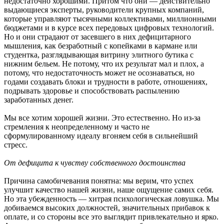
недостаточно хорошими. Притом что они — действительно
выдающиеся эксперты, руководители крупных компаний,
которые управляют тысячными коллективами, миллионными
бюджетами и в курсе всех передовых цифровых технологий.
Но и они страдают от засевшего в них дефицитарного
мышления, как безработный с копейками в кармане или
студентка, разглядывающая витрину элитного бутика с
нижним бельем. Не потому, что их результат мал и плох, а
потому, что недостаточность может не осознаваться, но
годами создавать блоки и трудности в работе, отношениях,
подрывать здоровье и способствовать распылению
заработанных денег.
Мы все хотим хорошей жизни. Это естественно. Но из-за
стремления к неопределенному и часто не
сформулированному идеалу вгоняем себя в сильнейший
стресс.
От дефицита к чувству собственного достоинства
Причина самобичевания понятна: мы верим, что успех
улучшит качество нашей жизни, наше ощущение самих себя.
Но эта убежденность — хитрая психологическая ловушка. Мы
добиваемся высоких должностей, значительных прибавок к
оплате, и со стороны все это выглядит привлекательно и ярко.