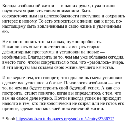
Колода изобильной жизни — в наших руках, нужно лишь
научиться управлять своим вниманием. Быть
сосредоточенным на целесообразности поступков и сохранять
интерес к новому. То есть относиться к жизни как к игре, по-
настоящему быть вовлеченным в свою жизнь и увлеченным
ею.
Не просто понять это на словах, нужно пробовать.
Накапливать опыт и постепенно замещать старые
дефицитарные программы и установки на новые —
изобильные. Благодарить за то, чем мы уже обладаем сегодня,
вместо того, чтобы сокрушаться о том, что «разбилось» вчера.
В эти минуты мы создаем свою жизнь лучшего качества.
И не верьте тем, кто говорит, что одна лишь смена установок
сделает вас успешнее и богаче. Психология изобилия — это
то, на чем вы будете строить свой будущий успех. А как его
построить, станет понятно, когда вы определитесь с тем, что
вам на самом деле нужно. Почти никогда успех не приходит
надолго к тем, кто психологически не созрел или не готов его
принять, сделав частью своей повседневной жизни.
* Snob
https://snob-ru.turbopages.org/snob.ru/s/entry/238677/