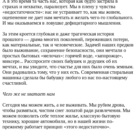
А в это время та часть нас, которая как будто застряла в
страхах и нехватке, парализует. Мы в плену у чувства
«недостаточности»: нас не устраивает то, как мы живем,
оцепенение не дает нам мечтать и желать чего-то глобального.
И мы оказываемся в ловушке дефицитарного мышления.
За этим кроется глубокая и даже трагическая история
прошлого — драма многих поколений, переживших потери,
как материальные, так и человеческие. Задачей наших предков
было выживание, сохранение безопасности, они мечтали о
простых бытовых «мелочах»: горячей воде, «запорожце»,
миксере... Расспросите своих бабушек и дедушек об их
мечтах, и вы увидите, что счастье для них было очень земным.
Они радовались тому, что у них есть. Современная стиральная
машинка сделала бы бабушку любого из нас по-настоящему
счастливой.
Чего же не хватает нам
Сегодня мы можем жить, а не выживать. Мы рубим дрова,
чтобы размяться, чистим снег лопатой ради развлечения. Мы
можем позволить себе теплое жилье, классную бытовую
технику, хорошие автомобили, но в нашей жизни по-
прежнему работает принцип «этого недостаточно».