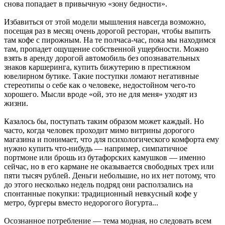
снова попадает в привычную «зону бедности».
Избавиться от этой модели мышления навсегда возможно,
посещая раз в месяц очень дорогой ресторан, чтобы выпить
там кофе с пирожным. На те полчаса-час, пока мы находимся
там, пропадет ощущение собственной ущербности. Можно
взять в аренду дорогой автомобиль без опознавательных
знаков каршеринга, купить бижутерию в престижном
ювелирном бутике. Такие поступки ломают негативные
стереотипы о себе как о человеке, недостойном чего-то
хорошего. Мысли вроде «ой, это не для меня» уходят из
жизни.
Казалось бы, поступать таким образом может каждый. Но
часто, когда человек проходит мимо витрины дорогого
магазина и понимает, что для психологического комфорта ему
нужно купить что-нибудь — например, симпатичное
портмоне или брошь из бутафорских камушков — именно
сейчас, но в его кармане не оказывается свободных трех или
пяти тысяч рублей. Деньги небольшие, но их нет потому, что
до этого несколько недель подряд они расползались на
спонтанные покупки: традиционный невкусный кофе у
метро, бургеры вместо недорогого йогурта...
Осознанное потребление — тема модная, но следовать всем