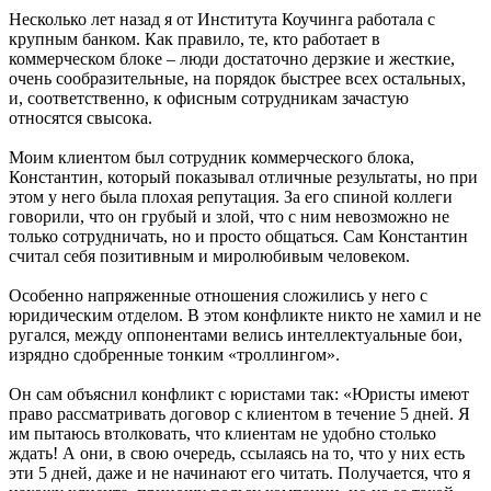
Несколько лет назад я от Института Коучинга работала с
крупным банком. Как правило, те, кто работает в
коммерческом блоке – люди достаточно дерзкие и жесткие,
очень сообразительные, на порядок быстрее всех остальных,
и, соответственно, к офисным сотрудникам зачастую
относятся свысока.
Моим клиентом был сотрудник коммерческого блока,
Константин, который показывал отличные результаты, но при
этом у него была плохая репутация. За его спиной коллеги
говорили, что он грубый и злой, что с ним невозможно не
только сотрудничать, но и просто общаться. Сам Константин
считал себя позитивным и миролюбивым человеком.
Особенно напряженные отношения сложились у него с
юридическим отделом. В этом конфликте никто не хамил и не
ругался, между оппонентами велись интеллектуальные бои,
изрядно сдобренные тонким «троллингом».
Он сам объяснил конфликт с юристами так: «Юристы имеют
право рассматривать договор с клиентом в течение 5 дней. Я
им пытаюсь втолковать, что клиентам не удобно столько
ждать! А они, в свою очередь, ссылаясь на то, что у них есть
эти 5 дней, даже и не начинают его читать. Получается, что я