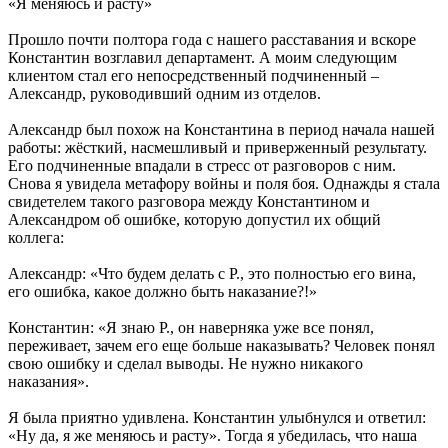
«Я меняюсь и расту»
Прошло почти полтора года с нашего расставания и вскоре
Константин возглавил департамент. А моим следующим
клиентом стал его непосредственный подчиненный –
Александр, руководивший одним из отделов.
Александр был похож на Константина в период начала нашей
работы: жёсткий, насмешливый и приверженный результату.
Его подчиненные впадали в стресс от разговоров с ним.
Снова я увидела метафору войны и поля боя. Однажды я стала
свидетелем такого разговора между Константином и
Александром об ошибке, которую допустил их общий
коллега:
Александр: «Что будем делать с Р., это полностью его вина,
его ошибка, какое должно быть наказание?!»
Константин: «Я знаю Р., он наверняка уже все понял,
переживает, зачем его еще больше наказывать? Человек понял
свою ошибку и сделал выводы. Не нужно никакого
наказания».
Я была приятно удивлена. Константин улыбнулся и ответил:
«Ну да, я же меняюсь и расту». Тогда я убедилась, что наша