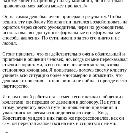
нахожу клиента, приношу пользу компании, но из-за такой
проволочки моя работа может пропасть!».
Он на самом деле был очень привержен результату. Чтобы
решить эту проблему Константин пытался воздействовать на
юристов через своего руководителя, через их руководителя,
использовал все доступные формальные и неформальные
способы давления. По сути, именно за это его никто и не
любил.
Стоит признать, что он действительно очень обаятельный и
приятный в общении человек, но, когда он мне пересказывал
стычки с юристами, в его голосе появился металл, взгляд
становился холодным. Я попыталась помочь своему клиенту
увидеть всю ситуацию более многомерно и объяснить, что
деловые отношения – это не ринг и не война, а прежде всего –
партнерство.
Итогом нашей работы стала смена его тактики в общении с
коллегами: он перешел от давления к договору. На пути к
этому результату лежал путь по появлению признания и
уважения к коллегам из юридического отдела. Когда
Константин увидел в них таких же профессионалов, как он
сам, он перестал жаловаться на них и ссориться с ними.