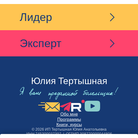
Лидер
Эксперт
Юлия Тертышная
Обо мне
Программы
Книги, курсы
© 2026 ИП Тертышная Юлия Анатольевна
ИНН 745300037397 | ОГРИП 308770000044806